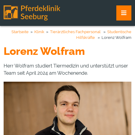
Startseite
»
Klinik
»
Tierärztliches Fachpersonal
»
Studentische
Hilfskräfte
» Lorenz Wolfram
Lorenz Wolfram
Herr Wolfram studiert Tiermedizin und unterstützt unser
Team seit April 2024 am Wochenende.