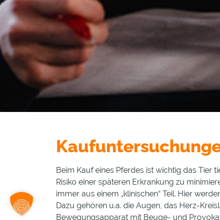
Kaufuntersuchung
Beim Kauf eines Pferdes ist wichtig das Tier 
Risiko einer späteren Erkrankung zu minimier
immer aus einem „klinischen“ Teil. Hier werd
Dazu gehören u.a. die Augen, das Herz-Kreis
Bewegungsapparat mit Beuge- und Provokati