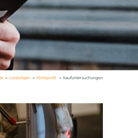
te
»
Leistungen
»
Klinikprofil
» Kaufuntersuchungen