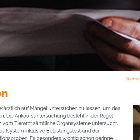
Startsei
en
tierärztlich auf Mängel untersuchen zu lassen, um das
en. Die Ankaufsuntersuchung besteht in der Regel
en vom Tierarzt sämtliche Organsysteme untersucht.
laufsystem inklusive Belastungstest und der
onsproben. Es besonders wichtig schon geringe