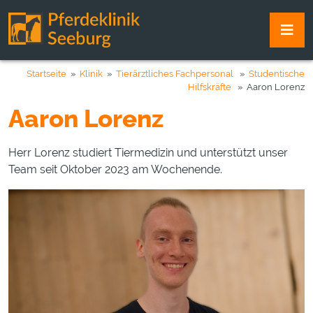
Startseite
»
Klinik
»
Tierärztliches Fachpersonal
»
Studentische
Hilfskräfte
» Aaron Lorenz
Aaron Lorenz
Herr Lorenz studiert Tiermedizin und unterstützt unser
Team seit Oktober 2023 am Wochenende.