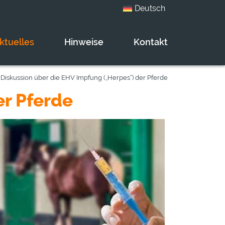
Deutsch
ktuelles
Hinweise
Kontakt
Diskussion über die EHV Impfung („Herpes“) der Pferde
er Pferde