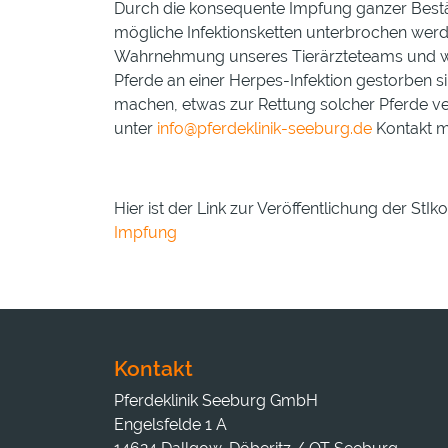
Durch die konsequente Impfung ganzer Bestän
mögliche Infektionsketten unterbrochen werde
Wahrnehmung unseres Tierärzteteams und wen
Pferde an einer Herpes-Infektion gestorben s
machen, etwas zur Rettung solcher Pferde v
unter
info@pferdeklinik-seeburg.de
Kontakt mi
Hier ist der Link zur Veröffentlichung der St
Impfung
Kontakt
Pferdeklinik Seeburg GmbH
Engelsfelde 1 A