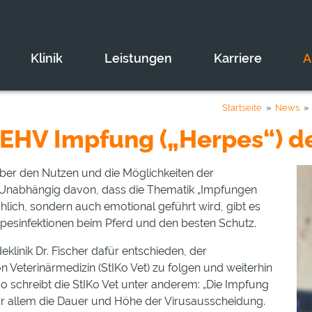
Klinik
Leistungen
Karriere
A
Startseite
»
News
» 
 EHV Impfung („Herpes“) d
 über den Nutzen und die Möglichkeiten der
Unabhängig davon, dass die Thematik „Impfungen
chlich, sondern auch emotional geführt wird, gibt es
erpesinfektionen beim Pferd und den besten Schutz.
klinik Dr. Fischer dafür entschieden, der
Veterinärmedizin (StIKo Vet) zu folgen und weiterhin
 schreibt die StIKo Vet unter anderem: „Die Impfung
or allem die Dauer und Höhe der Virusausscheidung.